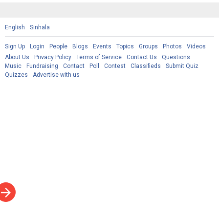
English
Sinhala
Sign Up
Login
People
Blogs
Events
Topics
Groups
Photos
Videos
About Us
Privacy Policy
Terms of Service
Contact Us
Questions
Music
Fundraising
Contact
Poll
Contest
Classifieds
Submit Quiz
Quizzes
Advertise with us
rrow_forward