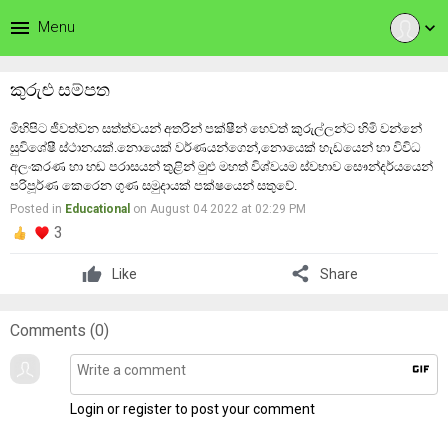
menu
Menu
expand_more
කුරුළු සම්පත
මිහිපිට ජීවත්වන සත්ත්වයන් අතරින් පක්ෂීන් හෙවත් කුරුල්ලන්ට හිමි වන්නේ
සුවිශේෂී ස්ථානයක්.නොයෙක් වර්ණයන්ගෙන්,නොයෙක් හැඩයෙන් හා විවිධ
අලංකරණ හා හඬ පරාසයන් තුළින් මුළු මහත් විශ්වයම ස්වභාව සෞන්දර්යයෙන්
පරිපූර්ණ කෙරෙන ගුණ සමුදායක් පක්ෂයෙන් සතුවේ.
Posted in
Educational
on August 04 2022 at 02:29 PM
3
share
Like
Share
Comments (
0
)
gif
Login or register to post your comment