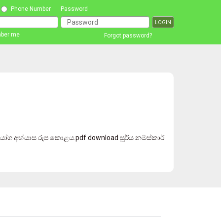
Phone Number
Password
ber me
Forgot password?
 යෝග අභ්යාස රුප කොළය.pdf download සූර්ය නමස්කාර්