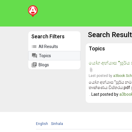
Search Result
Search Filters
list
All Results
Topics
forum
Topics
යෝග අභ්යාස "සූර්ය 
library_books
Blogs
attach_file
Last posted by
a3book Sch
යෝග අභ්යාස "සූර්ය නමස
තාක්ෂණය විස්තරය.pdf සූ
. Last posted by
a3book
English
Sinhala