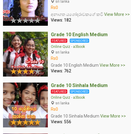
sri lanka
Rs0
අනාගත යශෝදරාවකගේ කවි
View More >>
Views: 182
Grade 10 English Medium
FEATURED
SPONSORED
Online Quiz
-
a3book
sri lanka
Rs0
Grade 10 English Medium
View More >>
Views: 762
Grade 10 Sinhala Medium
FEATURED
SPONSORED
Online Quiz
-
a3book
sri lanka
Rs0
Grade 10 Sinhala Medium
View More >>
Views: 556