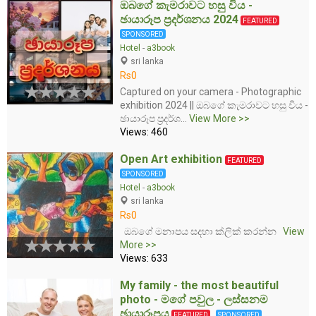
ඔබගේ කැමරාවට හසු විය -
ඡායාරූප ප්‍රදර්ශනය 2024
FEATURED
SPONSORED
Hotel
-
a3book
sri lanka
Rs0
Captured on your camera - Photographic
exhibition 2024 || ඔබගේ කැමරාවට හසු විය -
ඡායාරූප ප්‍රදර්ශ...
View More >>
Views: 460
Open Art exhibition
FEATURED
SPONSORED
Hotel
-
a3book
sri lanka
Rs0
ඔබගේ මනාපය සදහා ක්ලික් කරන්න
View
More >>
Views: 633
My family - the most beautiful
photo - මගේ පවුල - ලස්සනම
ඡායාරූපය
FEATURED
SPONSORED