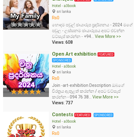
Hotel
-
a3book
sri lanka
Rs0
හොදම පවුල් ඡායාරූප ප්‍රදර්ශනය - 2024 මගේ
පවුල - ලස්සනම ඡායාරූපය අපට එවන්න
වට්සැප් කරන්න - +94...
View More >>
Views: 608
Open Art exhibition
FEATURED
SPONSORED
Hotel
-
a3book
sri lanka
Rs0
Join -art-exhibition Description ඔබගේ
චිරත්‍රය ඇතුළත් කරන්න / අපට වට්සැප්
කරන්න - 094 76 38...
View More >>
Views: 737
Contests
FEATURED
SPONSORED
Hotel
-
a3book
sri lanka
Rs0