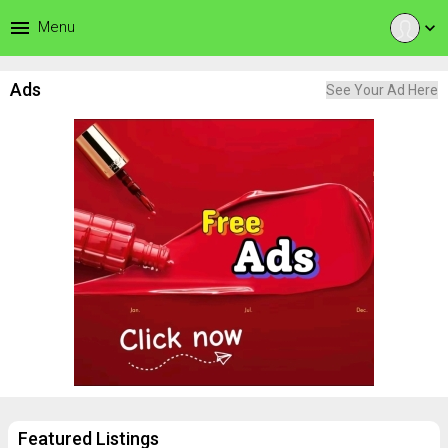
menu
Menu
expand_more
Ads
See Your Ad Here
Featured Listings