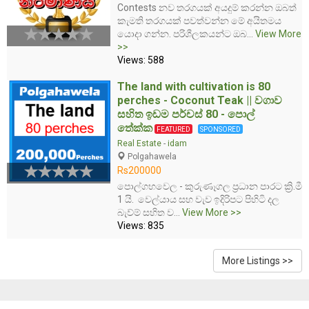
Contests නව තරගයක් අයදුම් කරන්න ඔබත්
කැමති තරගයක් පවත්වන්න මේ අයිතමය
යොදා ගන්න. පරිශීලකයන්ට ඔබ...
View More
>>
Views: 588
The land with cultivation is 80
perches - Coconut Teak || වගාව
සහිත ඉඩම පර්චස් 80 - පොල්
තේක්ක
FEATURED
SPONSORED
Real Estate
-
idam
Polgahawela
Rs200000
පොල්ගහවෙල - කුරුණෑගල ප්‍රධාන පාරට ක්‍රි.මී
1 යි. වෙල්යාය සහ වැව ඉදිරිපට පිහිටි දල
බැව්ම් සහිත ව...
View More >>
Views: 835
More Listings >>