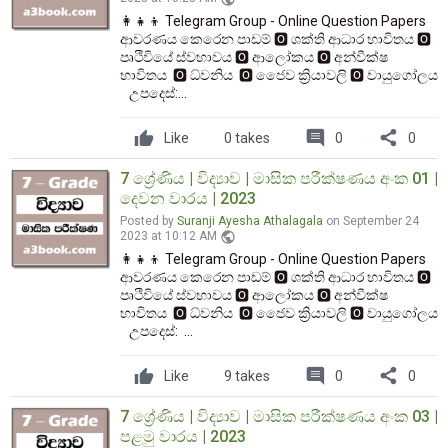
👩‍👧‍👦 Telegram Group - Online Question Papers
ආවරණය කෙරෙන පාඩම් 🅾️ ශක්‌ති ආධාර භාවිතය 🅾️
පෘථිවියේ ස්වභාවය 🅾️ ආලෝකය 🅾️ අන්වීක්ෂ
භාවිතය 🅾️ ධ්වනිය 🅾️ ජෙෙව ක්‍රියාවලි 🅾️ වායුගෝලය
උපදෙස්:...
comment
share
Like
0 takes
0
0
7 ශ්‍රේණිය | විද්‍යාව | මාසික පරීක්ෂණය අංක 01 |
දෙවන වාරය | 2023
Posted by
Suranji Ayesha Athalagala
on September 24
public
2023 at 10:12 AM
👩‍👧‍👦 Telegram Group - Online Question Papers
ආවරණය කෙරෙන පාඩම් 🅾️ ශක්‌ති ආධාර භාවිතය 🅾️
පෘථිවියේ ස්වභාවය 🅾️ ආලෝකය 🅾️ අන්වීක්ෂ
භාවිතය 🅾️ ධ්වනිය 🅾️ ජෙෙව ක්‍රියාවලි 🅾️ වායුගෝලය
උපදෙස්: ...
comment
share
Like
9 takes
0
0
7 ශ්‍රේණිය | විද්‍යාව | මාසික පරීක්ෂණය අංක 03 |
පළමු වාරය | 2023