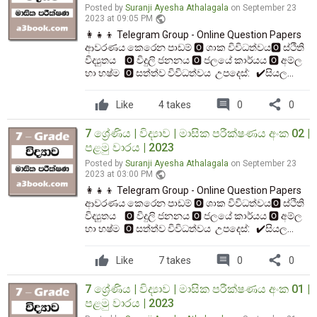
Posted by
Suranji Ayesha Athalagala
on September 23
public
2023 at 09:05 PM
👩‍👧‍👦 Telegram Group - Online Question Papers
ආවරණය කෙරෙන පාඩම් 🅾️ ශාක විවිධත්වය🅾️ ස්ථිති
විද්‍යුතය 🅾️ විදුලි ජනනය 🅾️ ජලයේ කාර්යය 🅾️ අම්ල
හා භෂ්ම 🅾️ සත්ත්ව විවිධත්වය උපදෙස්: ✔️සියල...
comment
share
Like
4 takes
0
0
7 ශ්‍රේණිය | විද්‍යාව | මාසික පරීක්ෂණය අංක 02 |
පළමු වාරය | 2023
Posted by
Suranji Ayesha Athalagala
on September 23
public
2023 at 03:00 PM
👩‍👧‍👦 Telegram Group - Online Question Papers
ආවරණය කෙරෙන පාඩම් 🅾️ ශාක විවිධත්වය🅾️ ස්ථිති
විද්‍යුතය 🅾️ විදුලි ජනනය 🅾️ ජලයේ කාර්යය 🅾️ අම්ල
හා භෂ්ම 🅾️ සත්ත්ව විවිධත්වය උපදෙස්: ✔️සියල...
comment
share
Like
7 takes
0
0
7 ශ්‍රේණිය | විද්‍යාව | මාසික පරීක්ෂණය අංක 01 |
පළමු වාරය | 2023