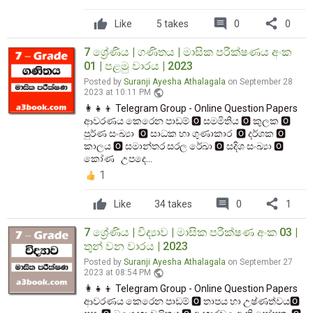
comment
share
Like
5 takes
0
0
7 ශ්‍රේණිය | ගණිතය | මාසික පරීක්ෂණය අංක
01 | පළමු වාරය | 2023
Posted by
Suranji Ayesha Athalagala
on September 28
public
2023 at 10:11 PM
👩‍👧‍👦 Telegram Group - Online Question Papers
ආවරණය කෙරෙන පාඩම් 🅾️ සමමිතිය 🅾️ කුලක 🅾️
පුර්ණ සංඛ්‍යා 🅾️ සාධක හා ගුණාකාර 🅾️ දර්ශක 🅾️
කාලය 🅾️ සමාන්තර සරල රේඛා 🅾️ සදිශ සංඛ්‍යා 🅾️
කෝණ උපදෙ...
1
comment
share
Like
34 takes
0
1
7 ශ්‍රේණිය | විද්‍යාව | මාසික පරීක්ෂණ අංක 03 |
තුන් වන වාරය | 2023
Posted by
Suranji Ayesha Athalagala
on September 27
public
2023 at 08:54 PM
👩‍👧‍👦 Telegram Group - Online Question Papers
ආවරණය කෙරෙන පාඩම් 🅾️ තාපය හා උෂ්ණත්වය🅾️