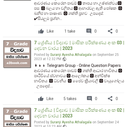
ආවරණය කෙරෙන පාඩම් 🅾️ තාපය හා උෂ්ණත්වය🅾️
පස 🅾️ බලය හා චලිතය 🅾️ ආහාරවල ඇති පෝෂක 🅾️
ඛනිජ හා පාෂාණ 🅾️ ශක්ති ප්‍රභව උපදෙස්:
✔️සියලුම ප්‍රශ්න...
comment
share
Like
1 take
0
0
7 ශ්‍රේණිය | විද්‍යාව | මාසික පරීක්ෂණය අංක 03 |
දෙවන වාරය | 2023
Posted by
Suranji Ayesha Athalagala
on September 25
public
2023 at 12:32 PM
👩‍👧‍👦 Telegram Group - Online Question Papers
ආවරණය කෙරෙන පාඩම් 🅾️ ශක්‌ති ආධාර භාවිතය 🅾️
පෘථිවියේ ස්වභාවය 🅾️ ආලෝකය 🅾️ අන්වීක්ෂ
භාවිතය 🅾️ ධ්වනිය 🅾️ ජෙෙව ක්‍රියාවලි 🅾️ වායුගෝලය
උපදෙස්:...
comment
share
Like
5 takes
0
0
7 ශ්‍රේණිය | විද්‍යාව | මාසික පරීක්ෂණය අංක 02 |
දෙවන වාරය | 2023
Posted by
Suranji Ayesha Athalagala
on September 24
public
2023 at 10:23 AM