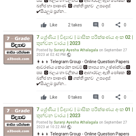
පස 🅾️ බලය හා චලිතය 🅾️ ආහාරවල ඇති පෝෂක 🅾️
ඛනිජ හා පාෂාණ 🅾️ ශක්ති ප්‍රභව උපදෙස්:
✔️සියලුම ප්‍රශ්න...
comment
share
Like
2 takes
0
0
7 ශ්‍රේණිය | විද්‍යාව | මාසික පරීක්ෂණය අංක 02 |
තුන්වන වාරය | 2023
Posted by
Suranji Ayesha Athalagala
on September 27
public
2023 at 02:42 PM
👩‍👧‍👦 Telegram Group - Online Question Papers
ආවරණය කෙරෙන පාඩම් 🅾️ තාපය හා උෂ්ණත්වය🅾️
පස 🅾️ බලය හා චලිතය 🅾️ ආහාරවල ඇති පෝෂක 🅾️
ඛනිජ හා පාෂාණ 🅾️ ශක්ති ප්‍රභව උපදෙස්:
✔️සියලුම ප්‍රශ්න...
comment
share
Like
0 takes
0
0
7 ශ්‍රේණිය | විද්‍යාව | මාසික පරීක්ෂණය අංක 01 |
තුන්වන වාරය | 2023
Posted by
Suranji Ayesha Athalagala
on September 27
public
2023 at 10:22 AM
👩‍👧‍👦 Telegram Group - Online Question Papers