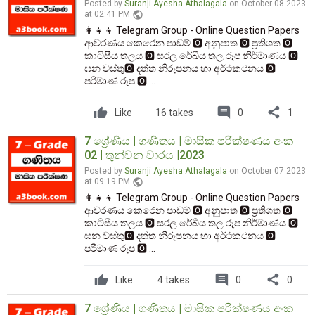
Posted by
Suranji Ayesha Athalagala
on October 08 2023
public
at 02:41 PM
👩‍👧‍👦 Telegram Group - Online Question Papers
ආවරණය කෙරෙන පාඩම් 🅾️ අනුපාත 🅾️ ප්‍රතිශත 🅾️
කාටිසීය තලය 🅾️ සරල රේඛීය තල රූප නිර්මාණය 🅾️
ඝන වස්තු🅾️ දත්ත නිරූපනය හා අර්ථකථනය 🅾️
පරිමාණ රූප 🅾️ ...
comment
share
Like
16 takes
0
1
7 ශ්‍රේණිය | ගණිතය | මාසික පරීක්ෂණය අංක
02 | තුන්වන වාරය |2023
Posted by
Suranji Ayesha Athalagala
on October 07 2023
public
at 09:19 PM
👩‍👧‍👦 Telegram Group - Online Question Papers
ආවරණය කෙරෙන පාඩම් 🅾️ අනුපාත 🅾️ ප්‍රතිශත 🅾️
කාටිසීය තලය 🅾️ සරල රේඛීය තල රූප නිර්මාණය 🅾️
ඝන වස්තු🅾️ දත්ත නිරූපනය හා අර්ථකථනය 🅾️
පරිමාණ රූප 🅾️ ...
comment
share
Like
4 takes
0
0
7 ශ්‍රේණිය | ගණිතය | මාසික පරීක්ෂණය අංක