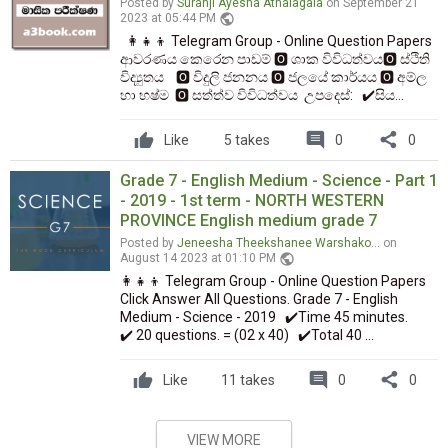
Posted by
Suranji Ayesha Athalagala
on September 21
public
2023 at 05:44 PM
👩‍👧‍👦 Telegram Group - Online Question Papers
ආවරණය කෙරෙන පාඩම් 🅾️ ශාක විවිධත්වය🅾️ ස්ථිති
විද්‍යුතය 🅾️ විදුලි ජනනය 🅾️ ජලයේ කාර්යය 🅾️ අම්ල
හා භෂ්ම 🅾️ සත්ත්ව විවිධත්වය උපදෙස්: ✔️සිය...
comment
share
Like
5 takes
0
0
Grade 7 - English Medium - Science - Part 1
- 2019 - 1st term - NORTH WESTERN
PROVINCE English medium grade 7
Posted by
Jeneesha Theekshanee Warshako…
on
public
August 14 2023 at 01:10 PM
👩‍👧‍👦 Telegram Group - Online Question Papers
Click Answer All Questions. Grade 7 - English
Medium - Science - 2019 ✔️Time 45 minutes.
✔️ 20 questions. = (02 x 40) ✔️Total 40 ...
comment
share
Like
11 takes
0
0
VIEW MORE