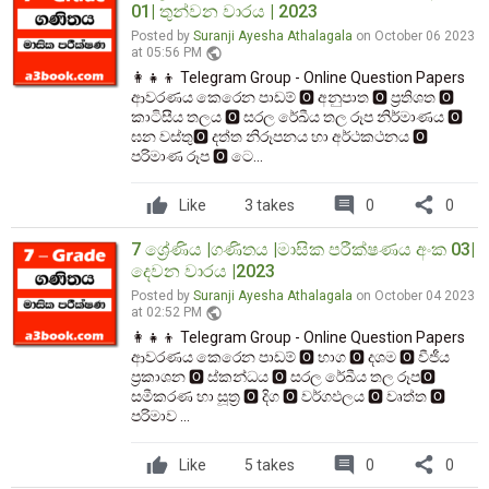
01| තුන්වන වාරය | 2023
Posted by
Suranji Ayesha Athalagala
on October 06 2023
public
at 05:56 PM
👩‍👧‍👦 Telegram Group - Online Question Papers
ආවරණය කෙරෙන පාඩම් 🅾️ අනුපාත 🅾️ ප්‍රතිශත 🅾️
කාටිසීය තලය 🅾️ සරල රේඛීය තල රූප නිර්මාණය 🅾️
ඝන වස්තු🅾️ දත්ත නිරූපනය හා අර්ථකථනය 🅾️
පරිමාණ රූප 🅾️ ටෙ...
comment
share
Like
3 takes
0
0
7 ශ්‍රේණිය |ගණිතය |මාසික පරීක්ෂණය අංක 03|
දෙවන වාරය |2023
Posted by
Suranji Ayesha Athalagala
on October 04 2023
public
at 02:52 PM
👩‍👧‍👦 Telegram Group - Online Question Papers
ආවරණය කෙරෙන පාඩම් 🅾️ භාග 🅾️ දශම 🅾️ වීජීය
ප්‍රකාශන 🅾️ ස්කන්ධය 🅾️ සරල රේඛීය තල රූප🅾️
සමීකරණ හා සූත්‍ර 🅾️ දිග 🅾️ වර්ගඵලය 🅾️ වෘත්ත 🅾️
පරිමාව ...
comment
share
Like
5 takes
0
0