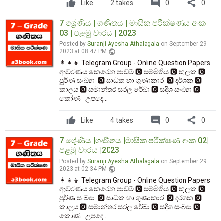
comment
share
Like
2 takes
0
0
7 ශ්‍රේණිය | ගණිතය | මාසික පරීක්ෂණය අංක
03 | පළමු වාරය | 2023
Posted by
Suranji Ayesha Athalagala
on September 29
public
2023 at 08:47 PM
👩‍👧‍👦 Telegram Group - Online Question Papers
ආවරණය කෙරෙන පාඩම් 🅾️ සමමිතිය 🅾️ කුලක 🅾️
පුර්ණ සංඛ්‍යා 🅾️ සාධක හා ගුණාකාර 🅾️ දර්ශක 🅾️
කාලය 🅾️ සමාන්තර සරල රේඛා 🅾️ සදිශ සංඛ්‍යා 🅾️
කෝණ උපදෙ...
comment
share
Like
4 takes
0
0
7 ශෙු්ණිය |ගණිතය |මාසික පරීක්ෂණ අංක 02|
පළමු වාරය |2023
Posted by
Suranji Ayesha Athalagala
on September 29
public
2023 at 02:34 PM
👩‍👧‍👦 Telegram Group - Online Question Papers
ආවරණය කෙරෙන පාඩම් 🅾️ සමමිතිය 🅾️ කුලක 🅾️
පුර්ණ සංඛ්‍යා 🅾️ සාධක හා ගුණාකාර 🅾️ දර්ශක 🅾️
කාලය 🅾️ සමාන්තර සරල රේඛා 🅾️ සදිශ සංඛ්‍යා 🅾️
කෝණ උපදෙ...