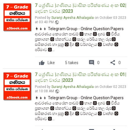
7 ශ්‍රේණිය |ගණිතය |මාසික පරීක්ෂණය අංක 02|
දෙවන වාරය |2023
Posted by
Suranji Ayesha Athalagala
on October 03 2023
public
at 03:40 PM
👩‍👧‍👦 Telegram Group - Online Question Papers
ආවරණය කෙරෙන පාඩම් 🅾️ භාග 🅾️ දශම 🅾️ වීජීය
ප්‍රකාශන 🅾️ ස්කන්ධය 🅾️ සරල රේඛීය තල රූප🅾️
සමීකරණ හා සූත්‍ර 🅾️ දිග 🅾️ වර්ගඵලය 🅾️ වෘත්ත 🅾️
පරිමාව 🅾️...
comment
share
Like
5 takes
0
0
7 ශ්‍රේණිය |ගණිතය |මාසික පරීක්ෂණය අංක 01|
දෙවන වාරය |2023
Posted by
Suranji Ayesha Athalagala
on October 02 2023
public
at 10:08 AM
👩‍👧‍👦 Telegram Group - Online Question Papers
ආවරණය කෙරෙන පාඩම් 🅾️ භාග 🅾️ දශම 🅾️ වීජීය
ප්‍රකාශන 🅾️ ස්කන්ධය 🅾️ සරල රේඛීය තල රූප🅾️
සමීකරණ හා සූත්‍ර 🅾️ දිග 🅾️ වර්ගඵලය 🅾️ වෘත්ත 🅾️
පරිමාව 🅾️...