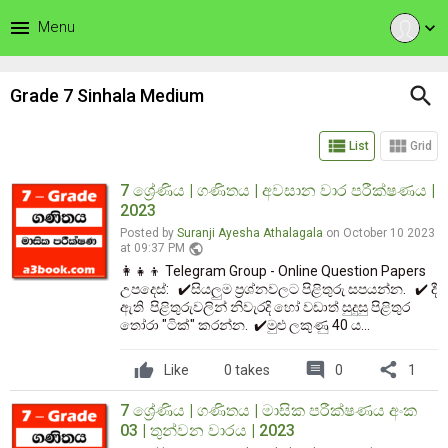
menu
Menu
expand_more
search
Grade 7 Sinhala Medium
view_list
view_module
List
Grid
7 ශ්‍රේණිය | ගණිතය | අවසාන වාර පරීක්ෂණය |
2023
Posted by
Suranji Ayesha Athalagala
on October 10 2023
public
at 09:37 PM
👩‍👧‍👦 Telegram Group - Online Question Papers
උපදෙස්: ✔️සියලුම ප්‍රශ්නවලට පිළිතුරු සපයන්න. ✔️ දී
ඇති පිළිතුරුවලින් නිවැරදි හෝ වඩාත් සුදුසු පිළිතුර
තෝරා "ටික්" කරන්න. ✔️මුළු ලකුණු 40 ය...
comment
share
Like
0 takes
0
1
7 ශ්‍රේණිය | ගණිතය | මාසික පරීක්ෂණය අංක
03 | තුන්වන වාරය | 2023