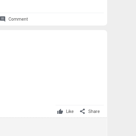
comment
Comment
share
Like
Share