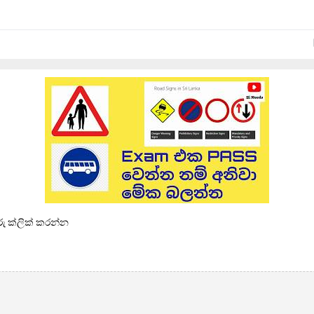
තුරු ක්ලික් කරන්න