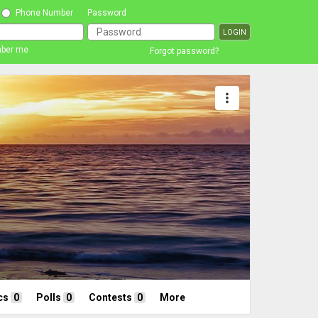
Phone Number
Password
ber me
Forgot password?
more_vert
cs
0
Polls
0
Contests
0
More